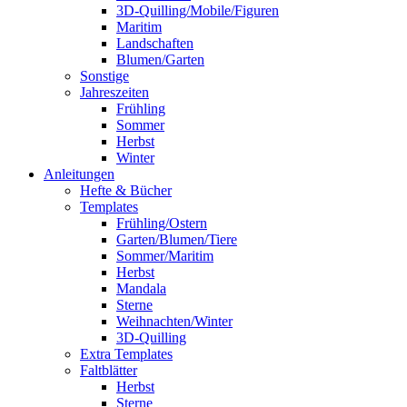
3D-Quilling/Mobile/Figuren
Maritim
Landschaften
Blumen/Garten
Sonstige
Jahreszeiten
Frühling
Sommer
Herbst
Winter
Anleitungen
Hefte & Bücher
Templates
Frühling/Ostern
Garten/Blumen/Tiere
Sommer/Maritim
Herbst
Mandala
Sterne
Weihnachten/Winter
3D-Quilling
Extra Templates
Faltblätter
Herbst
Sterne