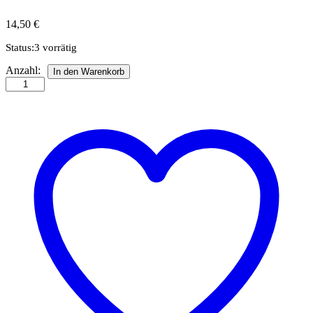
14,50
€
Status:
3 vorrätig
Landschaft
Anzahl:
In den Warenkorb
Sommer
-
Quilling
Kit
Anzahl