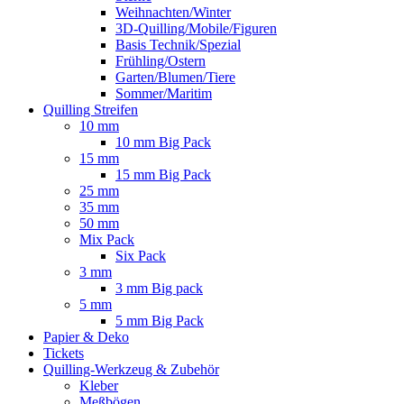
Weihnachten/Winter
3D-Quilling/Mobile/Figuren
Basis Technik/Spezial
Frühling/Ostern
Garten/Blumen/Tiere
Sommer/Maritim
Quilling Streifen
10 mm
10 mm Big Pack
15 mm
15 mm Big Pack
25 mm
35 mm
50 mm
Mix Pack
Six Pack
3 mm
3 mm Big pack
5 mm
5 mm Big Pack
Papier & Deko
Tickets
Quilling-Werkzeug & Zubehör
Kleber
Meßbögen