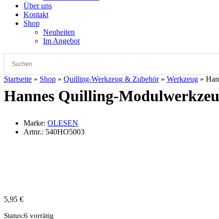
Über uns
Kontakt
Shop
Neuheiten
Im Angebot
Startseite
»
Shop
»
Quilling-Werkzeug & Zubehör
»
Werkzeug
»
Han
Hannes Quilling-Modulwerkzeu
Marke:
OLESEN
Artnr.:
540HO5003
5,95
€
Status:
6 vorrätig