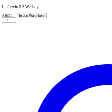
Lieferzeit:
2-3 Werktage
Hannes
Anzahl:
In den Warenkorb
Quilling-
Modulwerkzeug
Kürbis
Anzahl