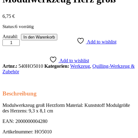
6,75
€
Status:
6 vorrätig
Hannes
Anzahl:
In den Warenkorb
Quilling-
Add to wishlist
Modulwerkzeug
Herz
groß
Add to wishlist
Anzahl
Artnr.:
540HO5010
Kategorien:
Werkzeug
,
Quilling-Werkzeug &
Zubehör
Beschreibung
Modulwerkzeug groß Herzform Material: Kunststoff Modulgröße
des Herzens: 9,3 x 8,1 cm
EAN: 2000000004280
Artikelnummer: HO5010