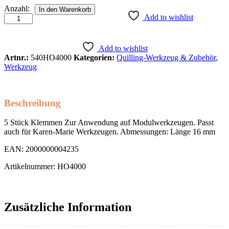
Hannes
Anzahl:
In den Warenkorb
Quilling-
Add to wishlist
Clips
5
Stck
Add to wishlist
Anzahl
Artnr.:
540HO4000
Kategorien:
Quilling-Werkzeug & Zubehör
,
Werkzeug
Beschreibung
5 Stück Klemmen Zur Anwendung auf Modulwerkzeugen. Passt
auch für Karen-Marie Werkzeugen. Abmessungen: Länge 16 mm
EAN: 2000000004235
Artikelnummer: HO4000
Zusätzliche Information