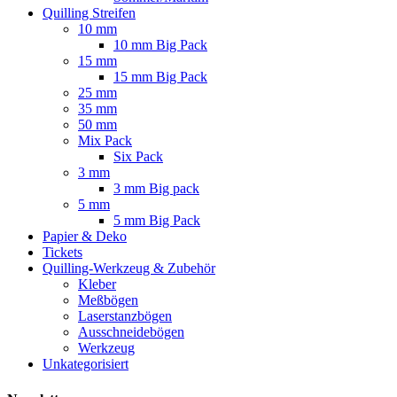
Quilling Streifen
10 mm
10 mm Big Pack
15 mm
15 mm Big Pack
25 mm
35 mm
50 mm
Mix Pack
Six Pack
3 mm
3 mm Big pack
5 mm
5 mm Big Pack
Papier & Deko
Tickets
Quilling-Werkzeug & Zubehör
Kleber
Meßbögen
Laserstanzbögen
Ausschneidebögen
Werkzeug
Unkategorisiert