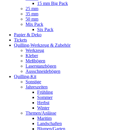
15 mm Big Pack
25 mm
35 mm
50 mm
Mix Pack
Six Pack
Papier & Deko
Tickets
Quilling-Werkzeug & Zubehör
Werkzeug
Kleber
Meßbögen
Laserstanzbögen
Ausschneidebögen
Quilling-Kit
Sonstige
Jahreszeiten
Frühling
Sommer
Herbst
Winter
Themen/Anlässe
Maritim
Landschaften
Blumen/Garten