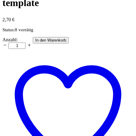
template
2,70
€
Status:
8 vorrätig
Grape
Anzahl:
In den Warenkorb
Hyacinth
quilling
template
Anzahl