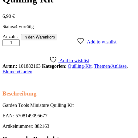
6,90
€
Status:
4 vorrätig
Garden
Anzahl:
In den Warenkorb
Tools
Add to wishlist
Miniature
Quilling
Kit
Add to wishlist
Anzahl
Artnr.:
101882163
Kategorien:
Quilling-Kit
,
Themen/Anlässe
,
Blumen/Garten
Beschreibung
Garden Tools Miniature Quilling Kit
EAN: 5708149095677
Artikelnummer: 882163