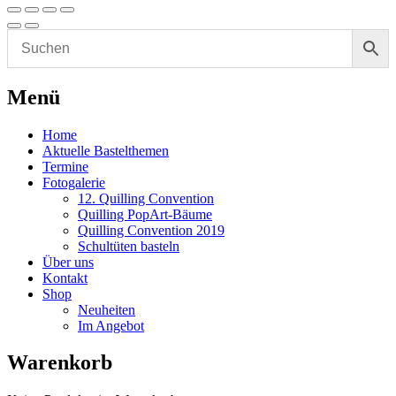
Menü
Home
Aktuelle Bastelthemen
Termine
Fotogalerie
12. Quilling Convention
Quilling PopArt-Bäume
Quilling Convention 2019
Schultüten basteln
Über uns
Kontakt
Shop
Neuheiten
Im Angebot
Warenkorb