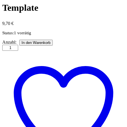
Template
9,70
€
Status:
1 vorrätig
Flower
Anzahl:
In den Warenkorb
Butterfly
Quilling
Template
Anzahl