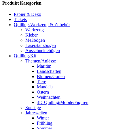
Produkt Kategorien
Papier & Deko
Tickets
Quilling-Werkzeug & Zubehör
Werkzeug
Kleber
Meßbögen
Laserstanzbögen
Ausschneidebögen
Quilling-Kit
Themen/Anlässe
Maritim
Landschaften
Blumen/Garten
Tiere
Mandala
Ostern
Weihnachten
3D-Quilling/Mobile/Figuren
Sonstige
Jahreszeiten
Winter
Frühling
Sommer