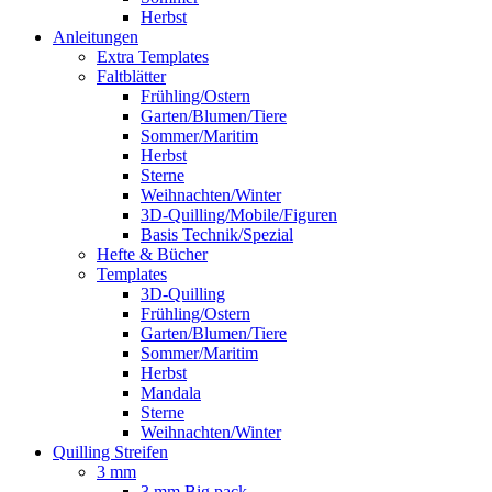
Herbst
Anleitungen
Extra Templates
Faltblätter
Frühling/Ostern
Garten/Blumen/Tiere
Sommer/Maritim
Herbst
Sterne
Weihnachten/Winter
3D-Quilling/Mobile/Figuren
Basis Technik/Spezial
Hefte & Bücher
Templates
3D-Quilling
Frühling/Ostern
Garten/Blumen/Tiere
Sommer/Maritim
Herbst
Mandala
Sterne
Weihnachten/Winter
Quilling Streifen
3 mm
3 mm Big pack