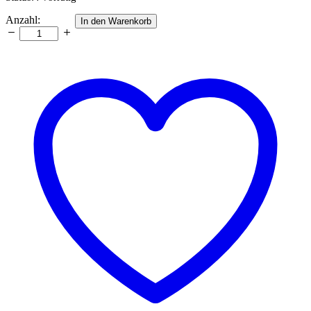
Feather
Anzahl:
In den Warenkorb
Quilling
template
Anzahl