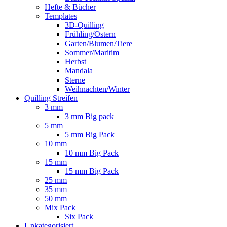
Hefte & Bücher
Templates
3D-Quilling
Frühling/Ostern
Garten/Blumen/Tiere
Sommer/Maritim
Herbst
Mandala
Sterne
Weihnachten/Winter
Quilling Streifen
3 mm
3 mm Big pack
5 mm
5 mm Big Pack
10 mm
10 mm Big Pack
15 mm
15 mm Big Pack
25 mm
35 mm
50 mm
Mix Pack
Six Pack
Unkategorisiert