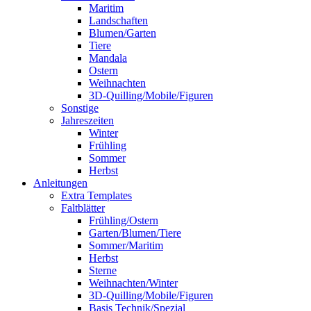
Maritim
Landschaften
Blumen/Garten
Tiere
Mandala
Ostern
Weihnachten
3D-Quilling/Mobile/Figuren
Sonstige
Jahreszeiten
Winter
Frühling
Sommer
Herbst
Anleitungen
Extra Templates
Faltblätter
Frühling/Ostern
Garten/Blumen/Tiere
Sommer/Maritim
Herbst
Sterne
Weihnachten/Winter
3D-Quilling/Mobile/Figuren
Basis Technik/Spezial