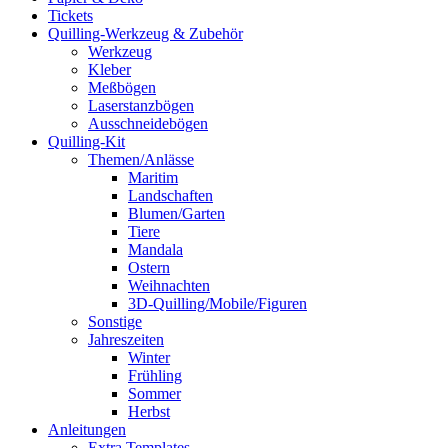
Tickets
Quilling-Werkzeug & Zubehör
Werkzeug
Kleber
Meßbögen
Laserstanzbögen
Ausschneidebögen
Quilling-Kit
Themen/Anlässe
Maritim
Landschaften
Blumen/Garten
Tiere
Mandala
Ostern
Weihnachten
3D-Quilling/Mobile/Figuren
Sonstige
Jahreszeiten
Winter
Frühling
Sommer
Herbst
Anleitungen
Extra Templates