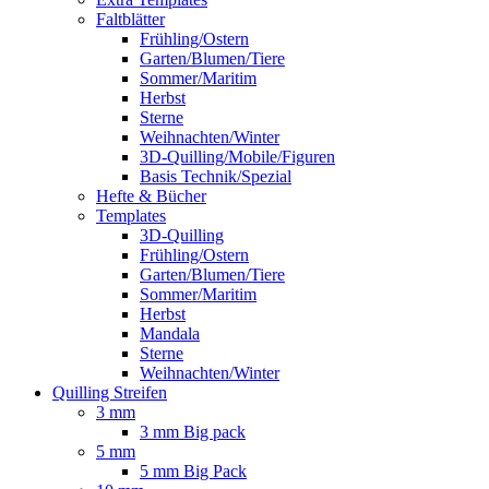
Faltblätter
Frühling/Ostern
Garten/Blumen/Tiere
Sommer/Maritim
Herbst
Sterne
Weihnachten/Winter
3D-Quilling/Mobile/Figuren
Basis Technik/Spezial
Hefte & Bücher
Templates
3D-Quilling
Frühling/Ostern
Garten/Blumen/Tiere
Sommer/Maritim
Herbst
Mandala
Sterne
Weihnachten/Winter
Quilling Streifen
3 mm
3 mm Big pack
5 mm
5 mm Big Pack