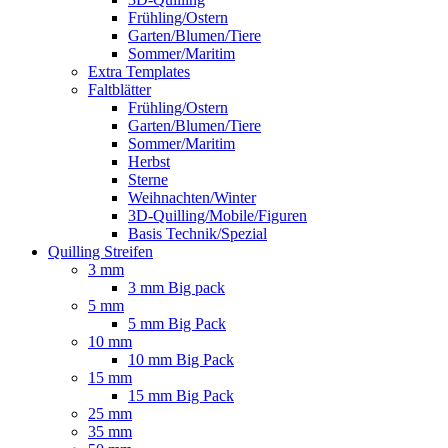
Frühling/Ostern
Garten/Blumen/Tiere
Sommer/Maritim
Extra Templates
Faltblätter
Frühling/Ostern
Garten/Blumen/Tiere
Sommer/Maritim
Herbst
Sterne
Weihnachten/Winter
3D-Quilling/Mobile/Figuren
Basis Technik/Spezial
Quilling Streifen
3 mm
3 mm Big pack
5 mm
5 mm Big Pack
10 mm
10 mm Big Pack
15 mm
15 mm Big Pack
25 mm
35 mm