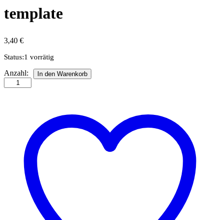
template
3,40
€
Status:
1 vorrätig
Dezember
Anzahl:
In den Warenkorb
Mandala
Quilling
template
Anzahl