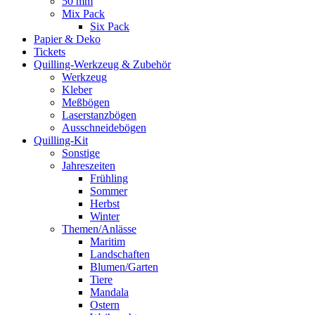
50 mm
Mix Pack
Six Pack
Papier & Deko
Tickets
Quilling-Werkzeug & Zubehör
Werkzeug
Kleber
Meßbögen
Laserstanzbögen
Ausschneidebögen
Quilling-Kit
Sonstige
Jahreszeiten
Frühling
Sommer
Herbst
Winter
Themen/Anlässe
Maritim
Landschaften
Blumen/Garten
Tiere
Mandala
Ostern