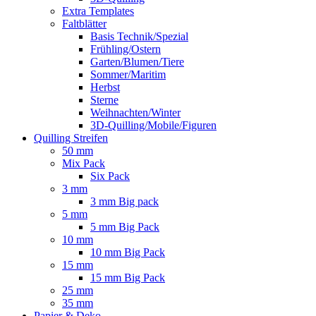
Extra Templates
Faltblätter
Basis Technik/Spezial
Frühling/Ostern
Garten/Blumen/Tiere
Sommer/Maritim
Herbst
Sterne
Weihnachten/Winter
3D-Quilling/Mobile/Figuren
Quilling Streifen
50 mm
Mix Pack
Six Pack
3 mm
3 mm Big pack
5 mm
5 mm Big Pack
10 mm
10 mm Big Pack
15 mm
15 mm Big Pack
25 mm
35 mm
Papier & Deko