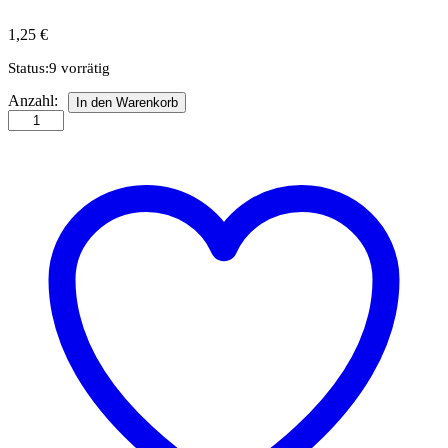
1,25
€
Status:
9 vorrätig
Ausschneidebogen
Anzahl:
In den Warenkorb
Kleine
Hasengesichter
II
Anzahl