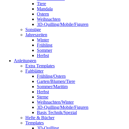
Tiere
Mandala
Ostern
Weihnachten
3D-Quilling/Mobile/Figuren
Sonstige
Jahreszeiten
Winter
Frühling
Sommer
Herbst
Anleitungen
Extra Templates
Faltblätter
Frühling/Ostern
Garten/Blumen/Tiere
Sommer/Maritim
Herbst
Sterne
Weihnachten/Winter
3D-Quilling/Mobile/Figuren
Basis Technik/Spezial
Hefte & Bücher
Templates
3D-Quilling