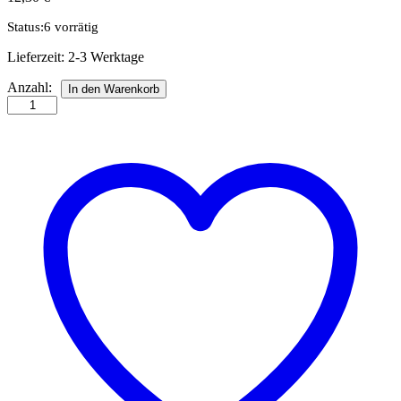
Status:
6 vorrätig
Lieferzeit:
2-3 Werktage
Karen
Anzahl:
In den Warenkorb
Marie's
Ring
Tools
Anzahl