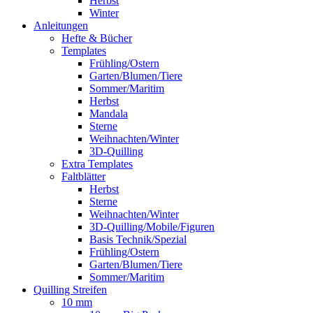
Herbst
Winter
Anleitungen
Hefte & Bücher
Templates
Frühling/Ostern
Garten/Blumen/Tiere
Sommer/Maritim
Herbst
Mandala
Sterne
Weihnachten/Winter
3D-Quilling
Extra Templates
Faltblätter
Herbst
Sterne
Weihnachten/Winter
3D-Quilling/Mobile/Figuren
Basis Technik/Spezial
Frühling/Ostern
Garten/Blumen/Tiere
Sommer/Maritim
Quilling Streifen
10 mm