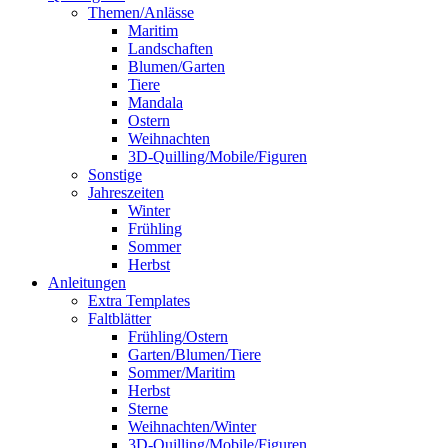
Themen/Anlässe
Maritim
Landschaften
Blumen/Garten
Tiere
Mandala
Ostern
Weihnachten
3D-Quilling/Mobile/Figuren
Sonstige
Jahreszeiten
Winter
Frühling
Sommer
Herbst
Anleitungen
Extra Templates
Faltblätter
Frühling/Ostern
Garten/Blumen/Tiere
Sommer/Maritim
Herbst
Sterne
Weihnachten/Winter
3D-Quilling/Mobile/Figuren