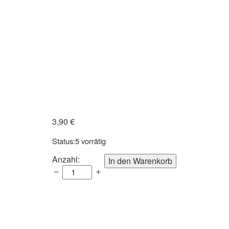
3,90
€
Status:
5 vorrätig
Trees
Anzahl:
In den Warenkorb
with
flowers
Miniatur
Quilling
template
Anzahl