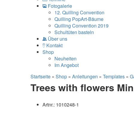
Fotogalerie
12. Quilling Convention
Quilling PopArt-Bäume
Quilling Convention 2019
Schultüten basteln
Über uns
Kontakt
Shop
Neuheiten
Im Angebot
Startseite
»
Shop
»
Anleitungen
»
Templates
»
G
Trees with flowers Min
Artnr.:
1010248-1