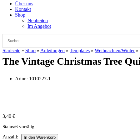
Über uns
Kontakt
Shop
Neuheiten
Im Angebot
Startseite
»
Shop
»
Anleitungen
»
Templates
»
Weihnachten/Winter
»
The Vintage Christmas Tree Qui
Artnr.:
1010227-1
3,40
€
Status:
6 vorrätig
The
Anzahl:
In den Warenkorb