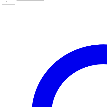
Vintage
Christmas
Tree
Quilling
template
Anzahl