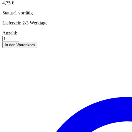
4,75
€
Status:
1 vorrätig
Lieferzeit:
2-3 Werktage
Str.
Anzahl:
15
x
In den Warenkorb
450
mm
heather
Anzahl