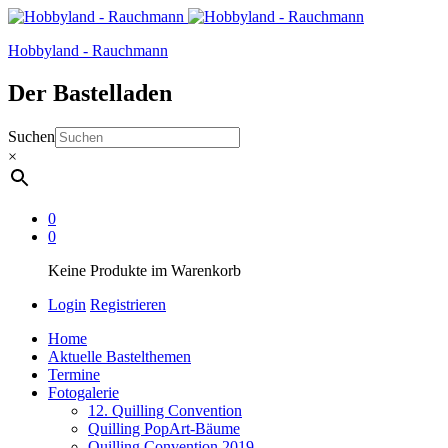
Hobbyland - Rauchmann
Der Bastelladen
Suchen
×
0
0
Keine Produkte im Warenkorb
Login
Registrieren
Home
Aktuelle Bastelthemen
Termine
Fotogalerie
12. Quilling Convention
Quilling PopArt-Bäume
Quilling Convention 2019