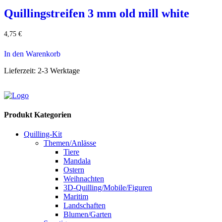
Quillingstreifen 3 mm old mill white
4,75
€
In den Warenkorb
Lieferzeit:
2-3 Werktage
Produkt Kategorien
Quilling-Kit
Themen/Anlässe
Tiere
Mandala
Ostern
Weihnachten
3D-Quilling/Mobile/Figuren
Maritim
Landschaften
Blumen/Garten