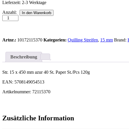
Lieferzeit:
2-3 Werktage
Str.
Anzahl:
In den Warenkorb
15
x
450
mm
azur
Artnr.:
10172115370
Kategorien:
Quilling Streifen
,
15 mm
Brand:
40
St.
Paper
Beschreibung
St./Pcs
120g
Anzahl
Str. 15 x 450 mm azur 40 St. Paper St./Pcs 120g
EAN: 5708149054513
Artikelnummer: 72115370
Zusätzliche Information