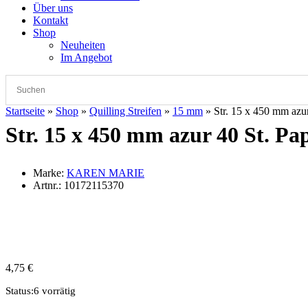
Über uns
Kontakt
Shop
Neuheiten
Im Angebot
Startseite
»
Shop
»
Quilling Streifen
»
15 mm
»
Str. 15 x 450 mm azur
Str. 15 x 450 mm azur 40 St. Pap
Marke:
KAREN MARIE
Artnr.:
10172115370
4,75
€
Status:
6 vorrätig