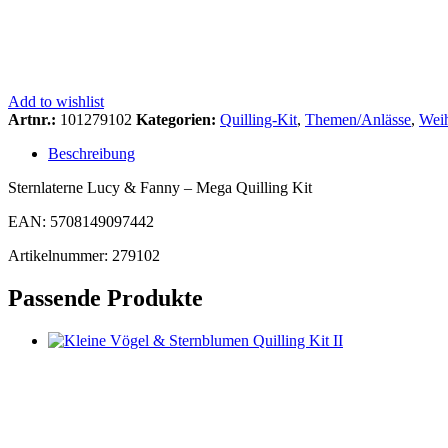
Add to wishlist
Artnr.:
101279102
Kategorien:
Quilling-Kit
,
Themen/Anlässe
,
Wei
Beschreibung
Sternlaterne Lucy & Fanny – Mega Quilling Kit
EAN: 5708149097442
Artikelnummer: 279102
Passende Produkte