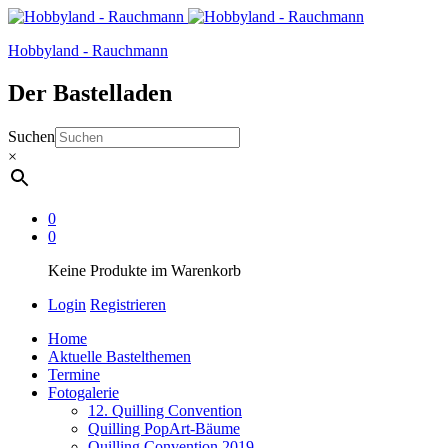
Hobbyland - Rauchmann
Der Bastelladen
Suchen
×
0
0
Keine Produkte im Warenkorb
Login
Registrieren
Home
Aktuelle Bastelthemen
Termine
Fotogalerie
12. Quilling Convention
Quilling PopArt-Bäume
Quilling Convention 2019