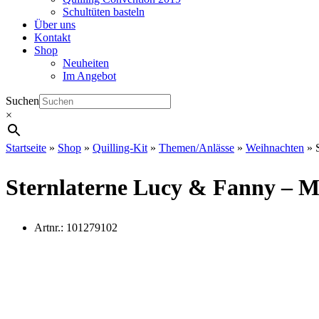
Schultüten basteln
Über uns
Kontakt
Shop
Neuheiten
Im Angebot
Suchen
×
Startseite
»
Shop
»
Quilling-Kit
»
Themen/Anlässe
»
Weihnachten
»
Sternlaterne Lucy & Fanny – M
Artnr.:
101279102