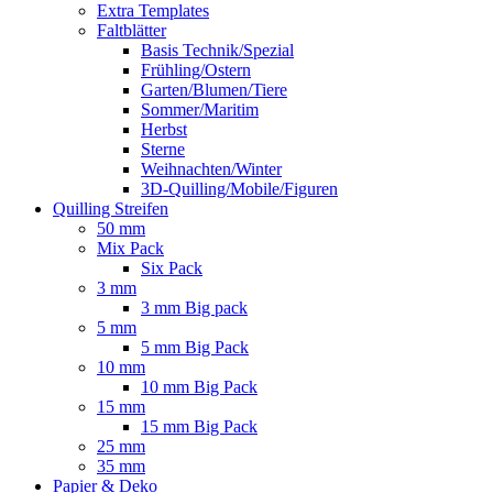
Extra Templates
Faltblätter
Basis Technik/Spezial
Frühling/Ostern
Garten/Blumen/Tiere
Sommer/Maritim
Herbst
Sterne
Weihnachten/Winter
3D-Quilling/Mobile/Figuren
Quilling Streifen
50 mm
Mix Pack
Six Pack
3 mm
3 mm Big pack
5 mm
5 mm Big Pack
10 mm
10 mm Big Pack
15 mm
15 mm Big Pack
25 mm
35 mm
Papier & Deko