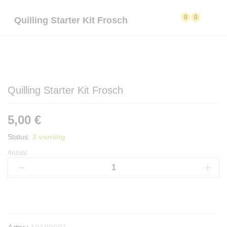
0
0
Quilling Starter Kit Frosch
Quilling Starter Kit Frosch
5,00
€
Status:
3 vorrätig
Anzahl:
Quilling
Starter
Kit
Frosch
Anzahl