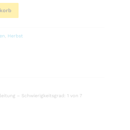
korb
ten
,
Herbst
nleitung – Schwierigkeitsgrad: 1 von 7