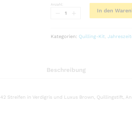
Anzahl:
Quilling
In den Waren
Mini
Kit
-
Eicheln
Kategorien:
Quilling-Kit
,
Jahreszei
Anzahl
Beschreibung
 42 Streifen in Verdigris und Luxus Brown, Quillingstift, A