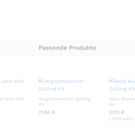
Passende Produkte
nk with Tool
Vergissmeinnicht Quilling
Bellis Blume
Kit
Kit
21,90
21,90
€
€
23,15
23,15
€
€
Lieferzeit: