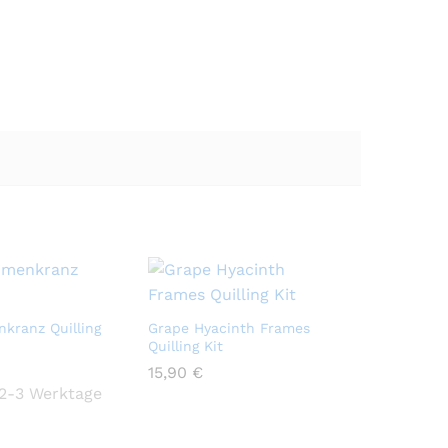
nkranz Quilling
Grape Hyacinth Frames
Quilling Kit
15,90
15,90
€
€
2-3 Werktage