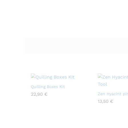
Quilling Boxes Kit
22,90
22,90
€
€
Zen Hyacint pi
13,50
13,50
€
€