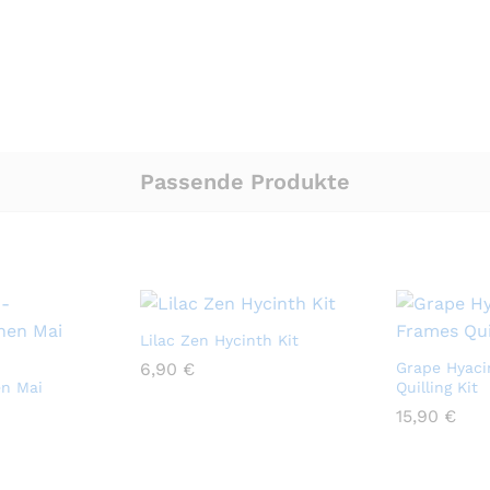
Passende Produkte
Lilac Zen Hycinth Kit
6,90
6,90
€
€
Grape Hyaci
n Mai
Quilling Kit
15,90
15,90
€
€