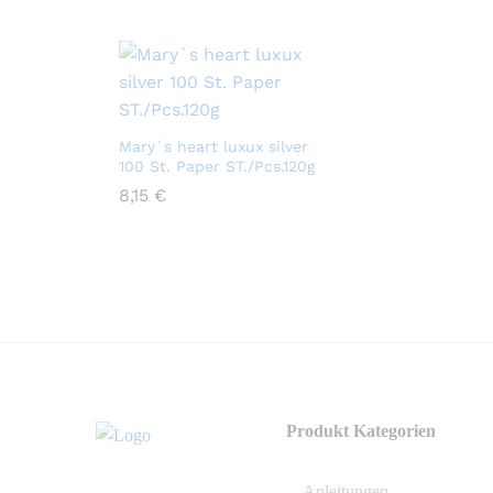
Mary´s heart luxux silver
100 St. Paper ST./Pcs.120g
8,15
8,15
€
€
Produkt Kategorien
Anleitungen