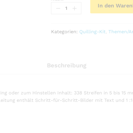
Quilling
In den Waren
Kit
-
Waldtiere
Anzahl
Kategorien:
Quilling-Kit
,
Themen/An
Beschreibung
ing oder zum Hinstellen Inhalt: 338 Streifen in 5 bis 15 
tung enthält Schritt-für-Schritt-Bilder mit Text und 1 :1