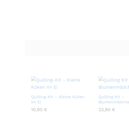
Quilling-Kit – Kleine Küken
Quilling Kit –
im Ei
Blumenmädche
10,90
10,90
€
€
23,90
23,90
€
€