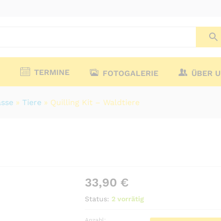
TERMINE
FOTOGALERIE
ÜBER 
sse
»
Tiere
»
Quilling Kit – Waldtiere
33,90
€
Status:
2 vorrätig
Anzahl: