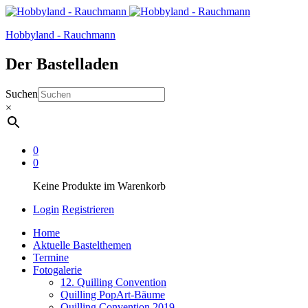
Hobbyland - Rauchmann
Der Bastelladen
Suchen
×
0
0
Keine Produkte im Warenkorb
Login
Registrieren
Home
Aktuelle Bastelthemen
Termine
Fotogalerie
12. Quilling Convention
Quilling PopArt-Bäume
Quilling Convention 2019