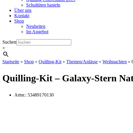
Schultüten basteln
Über uns
Kontakt
Shop
Neuheiten
Im Angebot
Suchen
×
Startseite
»
Shop
»
Quilling-Kit
»
Themen/Anlässe
»
Weihnachten
»
Quilling-Kit – Galaxy-Stern Na
Artnr.:
53489170130