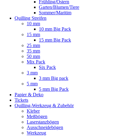
Frühling/Ostern
Garten/Blumen/Tiere
Sommer/Maritim
Quilling Streifen
10 mm
10 mm Big Pack
15 mm
15 mm Big Pack
25 mm
35 mm
50 mm
Mix Pack
Six Pack
3 mm
3 mm Big pack
5 mm
5 mm Big Pack
Papier & Deko
Tickets
Quilling-Werkzeug & Zubehör
Kleber
Meßbögen
Laserstanzbögen
Ausschneidebögen
Werkzeug