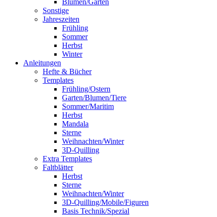
Blumen/Garten
Sonstige
Jahreszeiten
Frühling
Sommer
Herbst
Winter
Anleitungen
Hefte & Bücher
Templates
Frühling/Ostern
Garten/Blumen/Tiere
Sommer/Maritim
Herbst
Mandala
Sterne
Weihnachten/Winter
3D-Quilling
Extra Templates
Faltblätter
Herbst
Sterne
Weihnachten/Winter
3D-Quilling/Mobile/Figuren
Basis Technik/Spezial