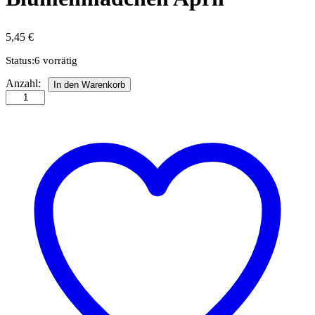
5,45
€
Status:
6 vorrätig
Quilling-
Anzahl:
In den Warenkorb
Anleitung
-
Blumenmädchen
April
Anzahl