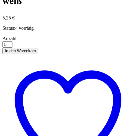
weiß
5,25
€
Status:
4 vorrätig
Quilling-
Anzahl:
Anleitung
-
In den Warenkorb
Äpfel
rot-
weiß
Anzahl