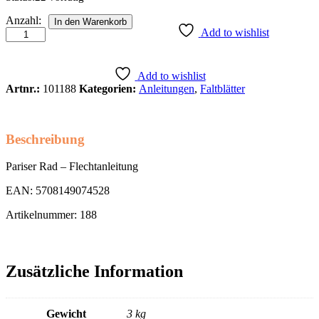
Pariser
Anzahl:
In den Warenkorb
Rad
Add to wishlist
-
Flechtanleitung
Anzahl
Add to wishlist
Artnr.:
101188
Kategorien:
Anleitungen
,
Faltblätter
Beschreibung
Pariser Rad – Flechtanleitung
EAN: 5708149074528
Artikelnummer: 188
Zusätzliche Information
Gewicht
3 kg