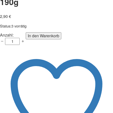
190g
2,90
€
Status:
3 vorrätig
Mini
Anzahl:
In den Warenkorb
Daisy
black
20x15
cm,
190g
Anzahl