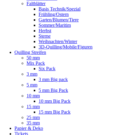
Faltblätter
Basis Technik/Spezial
Frühling/Ostern
Garten/Blumen/Tiere
Sommer/Maritim
Herbst
Sterne
Weihnachten/Winter
3D-Quilling/Mobile/Figuren
Quilling Streifen
50 mm
Mix Pack
Six Pack
3 mm
3 mm Big pack
5 mm
5 mm Big Pack
10 mm
10 mm Big Pack
15 mm
15 mm Big Pack
25 mm
35 mm
Papier & Deko
Tickets