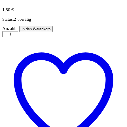
1,50
€
Status:
2 vorrätig
Laserstanzteil
Anzahl:
In den Warenkorb
Wald-
dunkelgrün
Anzahl