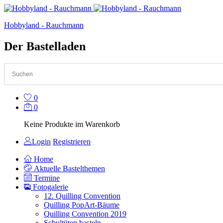
Hobbyland - Rauchmann
Der Bastelladen
0
0
Keine Produkte im Warenkorb
Login
Registrieren
Home
Aktuelle Bastelthemen
Termine
Fotogalerie
12. Quilling Convention
Quilling PopArt-Bäume
Quilling Convention 2019
Schultüten basteln