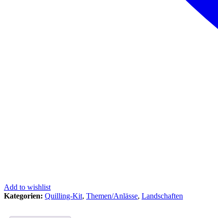
Add to wishlist
Kategorien:
Quilling-Kit
,
Themen/Anlässe
,
Landschaften