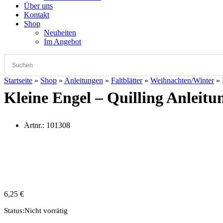
Über uns
Kontakt
Shop
Neuheiten
Im Angebot
Startseite
»
Shop
»
Anleitungen
»
Faltblätter
»
Weihnachten/Winter
»
Kleine Engel – Quilling Anleitu
Artnr.:
101308
6,25
€
Status:
Nicht vorrätig