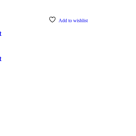
Add to wishlist
t
t