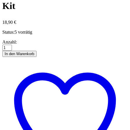
Kit
18,90
€
Status:
5 vorrätig
Kleine
Anzahl:
Engel
Classic
In den Warenkorb
-
Quilling
Kit
Anzahl