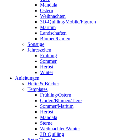
Mandala
Ostern
Weihnachten
3D-Quilling/Mobile/Figuren
Maritim
Landschaften
Blumen/Garten
Sonstige
Jahreszeiten
Frühling
Sommer
Herbst
Winter
Anleitungen
Hefte & Bücher
Templates
Frühling/Ostern
Garten/Blumen/Tiere
Sommer/Maritim
Herbst
Mandala
Sterne
Weihnachten/Winter
3D-Quilling
Extra Templates