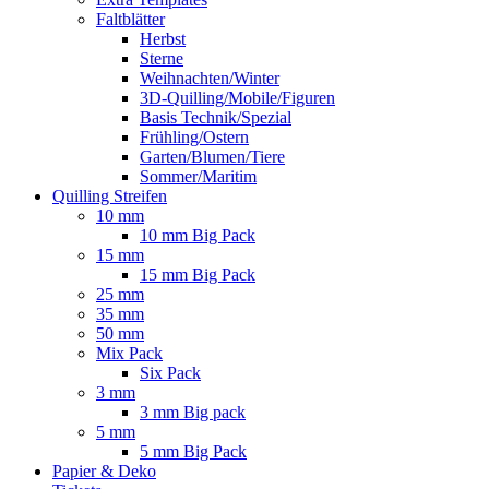
Faltblätter
Herbst
Sterne
Weihnachten/Winter
3D-Quilling/Mobile/Figuren
Basis Technik/Spezial
Frühling/Ostern
Garten/Blumen/Tiere
Sommer/Maritim
Quilling Streifen
10 mm
10 mm Big Pack
15 mm
15 mm Big Pack
25 mm
35 mm
50 mm
Mix Pack
Six Pack
3 mm
3 mm Big pack
5 mm
5 mm Big Pack
Papier & Deko