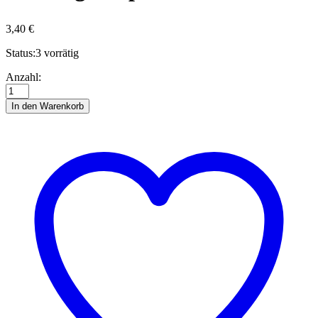
3,40
€
Status:
3 vorrätig
Ida
Anzahl:
Astern
Blumenkranz
In den Warenkorb
Quilling
template
Anzahl