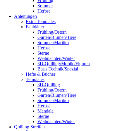
Frühling
Sommer
Herbst
Anleitungen
Extra Templates
Faltblätter
Frühling/Ostern
Garten/Blumen/Tiere
Sommer/Maritim
Herbst
Sterne
Weihnachten/Winter
3D-Quilling/Mobile/Figuren
Basis Technik/Spezial
Hefte & Bücher
Templates
3D-Quilling
Frühling/Ostern
Garten/Blumen/Tiere
Sommer/Maritim
Herbst
Mandala
Sterne
Weihnachten/Winter
Quilling Streifen