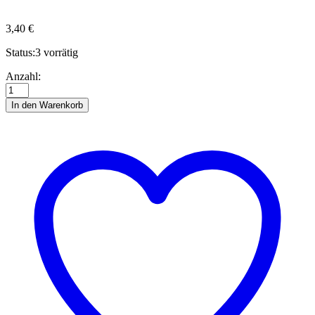
3,40
€
Status:
3 vorrätig
Hannes
Anzahl:
Quilling
Inspiration
In den Warenkorb
Weihnachts-
Ornament
Anzahl