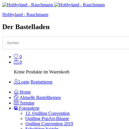
Hobbyland - Rauchmann
Der Bastelladen
0
0
Keine Produkte im Warenkorb
Login
Registrieren
Home
Aktuelle Bastelthemen
Termine
Fotogalerie
12. Quilling Convention
Quilling PopArt-Bäume
Quilling Convention 2019
Schultüten basteln