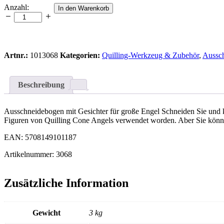
Große
Anzahl:
In den Warenkorb
Engelsgesichter
-
Ausschneidebogen
Anzahl
Artnr.:
1013068
Kategorien:
Quilling-Werkzeug & Zubehör
,
Aussc
Beschreibung
Ausschneidebogen mit Gesichter für große Engel Schneiden Sie und kl
Figuren von Quilling Cone Angels verwendet worden. Aber Sie könne
EAN: 5708149101187
Artikelnummer: 3068
Zusätzliche Information
Gewicht
3 kg