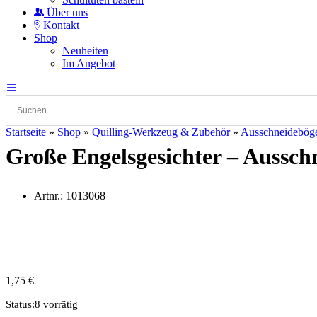
Über uns
Kontakt
Shop
Neuheiten
Im Angebot
Startseite
»
Shop
»
Quilling-Werkzeug & Zubehör
»
Ausschneidebög
Große Engelsgesichter – Aussc
Artnr.:
1013068
1,75
€
Status:
8 vorrätig