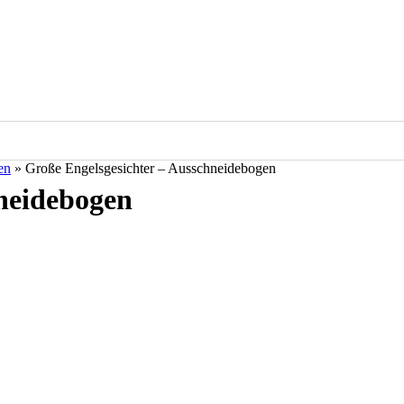
en
»
Große Engelsgesichter – Ausschneidebogen
hneidebogen