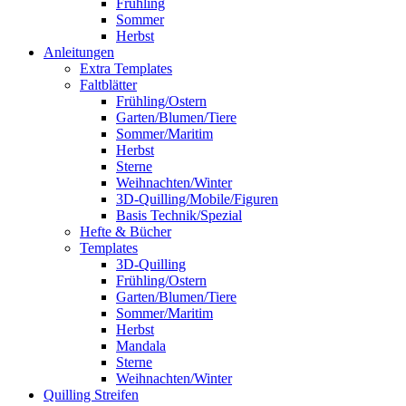
Frühling
Sommer
Herbst
Anleitungen
Extra Templates
Faltblätter
Frühling/Ostern
Garten/Blumen/Tiere
Sommer/Maritim
Herbst
Sterne
Weihnachten/Winter
3D-Quilling/Mobile/Figuren
Basis Technik/Spezial
Hefte & Bücher
Templates
3D-Quilling
Frühling/Ostern
Garten/Blumen/Tiere
Sommer/Maritim
Herbst
Mandala
Sterne
Weihnachten/Winter
Quilling Streifen