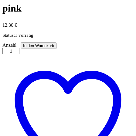
pink
12,30
€
Status:
1 vorrätig
Flower
Anzahl:
In den Warenkorb
Pots
Miniature
Quilling
pink
Anzahl