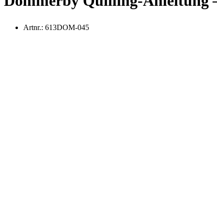
Dommerby Quilling-Anleitung 
Artnr.:
613DOM-045