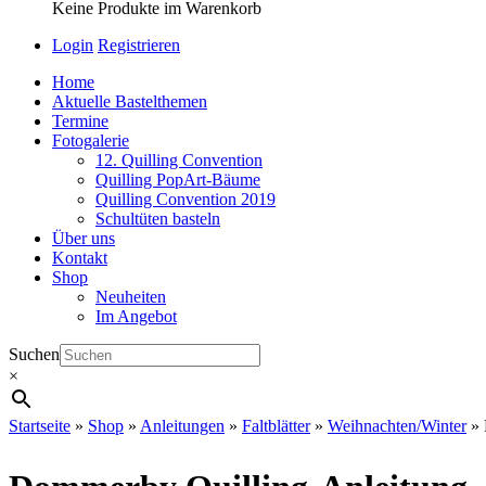
Keine Produkte im Warenkorb
Login
Registrieren
Home
Aktuelle Bastelthemen
Termine
Fotogalerie
12. Quilling Convention
Quilling PopArt-Bäume
Quilling Convention 2019
Schultüten basteln
Über uns
Kontakt
Shop
Neuheiten
Im Angebot
Suchen
×
Startseite
»
Shop
»
Anleitungen
»
Faltblätter
»
Weihnachten/Winter
»