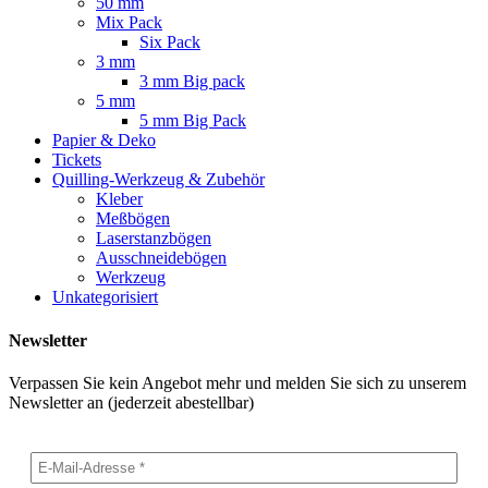
50 mm
Mix Pack
Six Pack
3 mm
3 mm Big pack
5 mm
5 mm Big Pack
Papier & Deko
Tickets
Quilling-Werkzeug & Zubehör
Kleber
Meßbögen
Laserstanzbögen
Ausschneidebögen
Werkzeug
Unkategorisiert
Newsletter
Verpassen Sie kein Angebot mehr und melden Sie sich zu unserem
Newsletter an (jederzeit abestellbar)