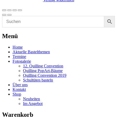
Menü
Home
Aktuelle Bastelthemen
Termine
Fotogalerie
12. Quilling Convention
Quilling PopArt-Bäume
Quilling Convention 2019
Schultüten basteln
Über uns
Kontakt
Shop
Neuheiten
Im Angebot
Warenkorb