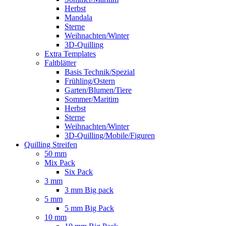
Herbst
Mandala
Sterne
Weihnachten/Winter
3D-Quilling
Extra Templates
Faltblätter
Basis Technik/Spezial
Frühling/Ostern
Garten/Blumen/Tiere
Sommer/Maritim
Herbst
Sterne
Weihnachten/Winter
3D-Quilling/Mobile/Figuren
Quilling Streifen
50 mm
Mix Pack
Six Pack
3 mm
3 mm Big pack
5 mm
5 mm Big Pack
10 mm