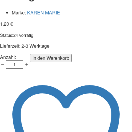
Marke:
KAREN MARIE
1,20
€
Status:
24 vorrätig
Lieferzeit:
2-3 Werktage
Ausschneidebogen
Anzahl:
In den Warenkorb
I
Kleine
Kükengesichter
Anzahl