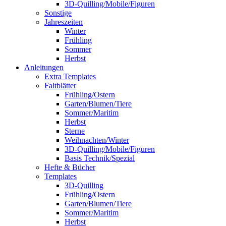
3D-Quilling/Mobile/Figuren
Sonstige
Jahreszeiten
Winter
Frühling
Sommer
Herbst
Anleitungen
Extra Templates
Faltblätter
Frühling/Ostern
Garten/Blumen/Tiere
Sommer/Maritim
Herbst
Sterne
Weihnachten/Winter
3D-Quilling/Mobile/Figuren
Basis Technik/Spezial
Hefte & Bücher
Templates
3D-Quilling
Frühling/Ostern
Garten/Blumen/Tiere
Sommer/Maritim
Herbst