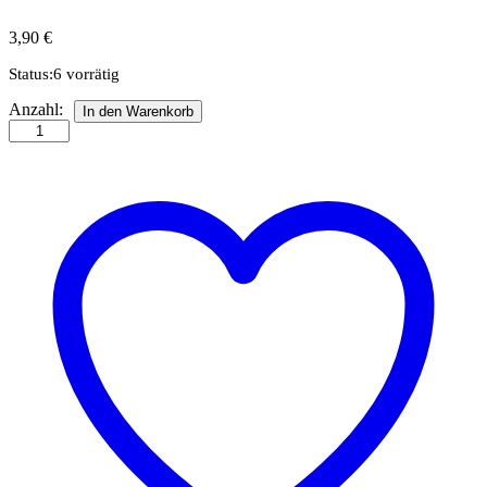
3,90
€
Status:
6 vorrätig
April
Anzahl:
In den Warenkorb
Mandala
Quilling
template
Anzahl