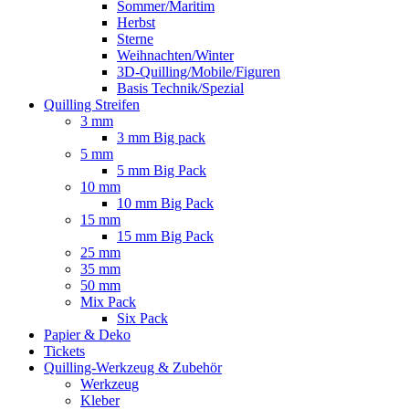
Sommer/Maritim
Herbst
Sterne
Weihnachten/Winter
3D-Quilling/Mobile/Figuren
Basis Technik/Spezial
Quilling Streifen
3 mm
3 mm Big pack
5 mm
5 mm Big Pack
10 mm
10 mm Big Pack
15 mm
15 mm Big Pack
25 mm
35 mm
50 mm
Mix Pack
Six Pack
Papier & Deko
Tickets
Quilling-Werkzeug & Zubehör
Werkzeug
Kleber