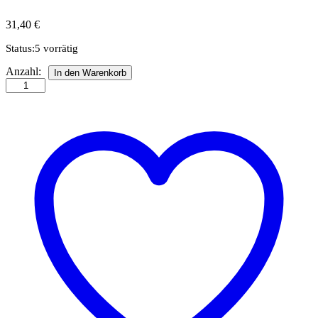
31,40
€
Status:
5 vorrätig
Anna's
Anzahl:
In den Warenkorb
Blumenkranz
-
Quilling
Kit
Anzahl