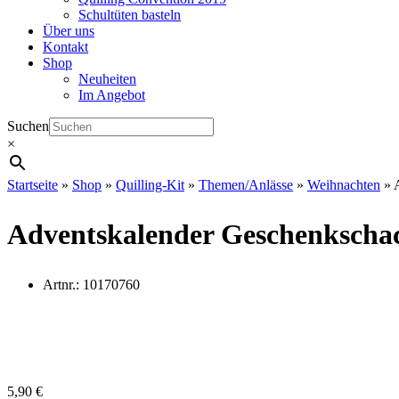
Schultüten basteln
Über uns
Kontakt
Shop
Neuheiten
Im Angebot
Suchen
×
Startseite
»
Shop
»
Quilling-Kit
»
Themen/Anlässe
»
Weihnachten
»
Adventskalender Geschenkschac
Artnr.:
10170760
5,90
€