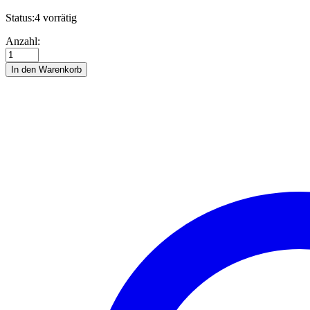
Status:
4 vorrätig
Adventskalender
Anzahl:
Geschenkschachteln
Kit
In den Warenkorb
Anzahl