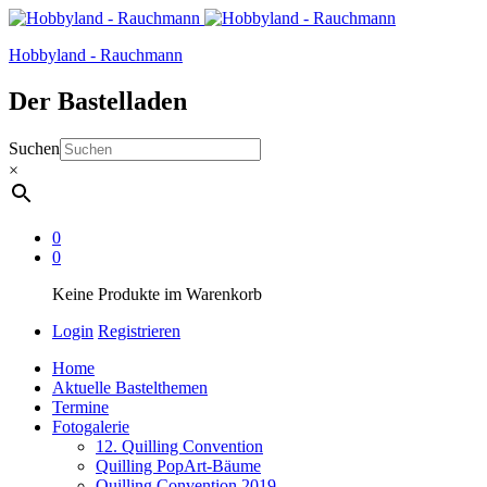
Hobbyland - Rauchmann
Der Bastelladen
Suchen
×
0
0
Keine Produkte im Warenkorb
Login
Registrieren
Home
Aktuelle Bastelthemen
Termine
Fotogalerie
12. Quilling Convention
Quilling PopArt-Bäume
Quilling Convention 2019