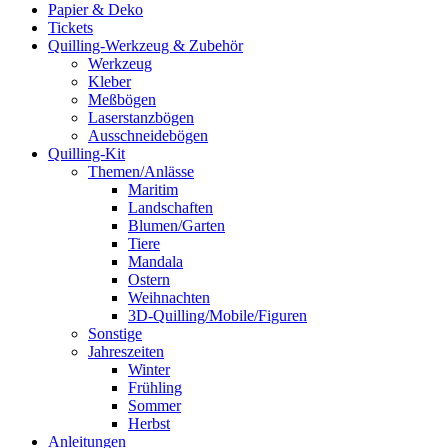
Papier & Deko
Tickets
Quilling-Werkzeug & Zubehör
Werkzeug
Kleber
Meßbögen
Laserstanzbögen
Ausschneidebögen
Quilling-Kit
Themen/Anlässe
Maritim
Landschaften
Blumen/Garten
Tiere
Mandala
Ostern
Weihnachten
3D-Quilling/Mobile/Figuren
Sonstige
Jahreszeiten
Winter
Frühling
Sommer
Herbst
Anleitungen