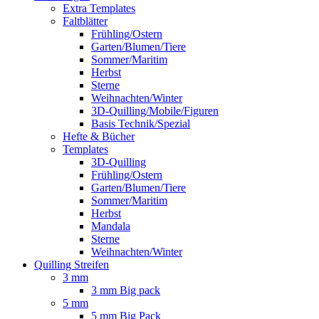
Extra Templates
Faltblätter
Frühling/Ostern
Garten/Blumen/Tiere
Sommer/Maritim
Herbst
Sterne
Weihnachten/Winter
3D-Quilling/Mobile/Figuren
Basis Technik/Spezial
Hefte & Bücher
Templates
3D-Quilling
Frühling/Ostern
Garten/Blumen/Tiere
Sommer/Maritim
Herbst
Mandala
Sterne
Weihnachten/Winter
Quilling Streifen
3 mm
3 mm Big pack
5 mm
5 mm Big Pack