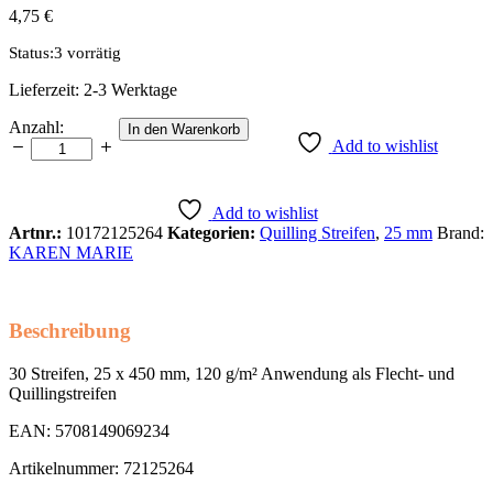
4,75
€
Status:
3 vorrätig
Lieferzeit:
2-3 Werktage
25
Anzahl:
In den Warenkorb
mm
Add to wishlist
pink
Anzahl
Add to wishlist
Artnr.:
10172125264
Kategorien:
Quilling Streifen
,
25 mm
Brand:
KAREN MARIE
Beschreibung
30 Streifen, 25 x 450 mm, 120 g/m² Anwendung als Flecht- und
Quillingstreifen
EAN: 5708149069234
Artikelnummer: 72125264