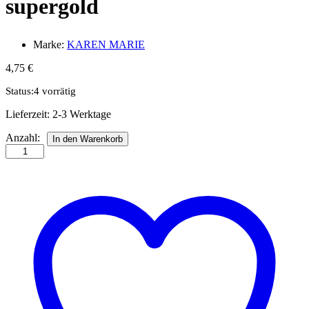
supergold
Marke:
KAREN MARIE
4,75
€
Status:
4 vorrätig
Lieferzeit:
2-3 Werktage
Quillingstreifen,
Anzahl:
In den Warenkorb
5
mm,
luxus
supergold
Anzahl