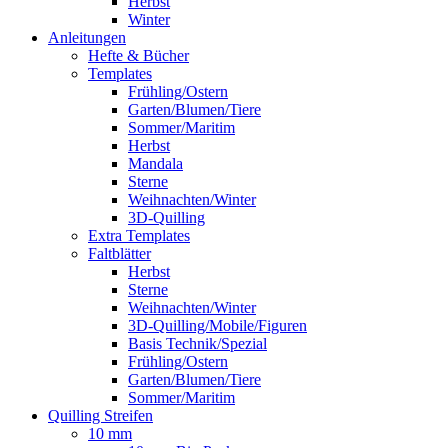
Herbst
Winter
Anleitungen
Hefte & Bücher
Templates
Frühling/Ostern
Garten/Blumen/Tiere
Sommer/Maritim
Herbst
Mandala
Sterne
Weihnachten/Winter
3D-Quilling
Extra Templates
Faltblätter
Herbst
Sterne
Weihnachten/Winter
3D-Quilling/Mobile/Figuren
Basis Technik/Spezial
Frühling/Ostern
Garten/Blumen/Tiere
Sommer/Maritim
Quilling Streifen
10 mm