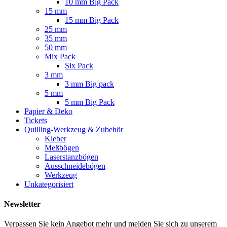
10 mm Big Pack
15 mm
15 mm Big Pack
25 mm
35 mm
50 mm
Mix Pack
Six Pack
3 mm
3 mm Big pack
5 mm
5 mm Big Pack
Papier & Deko
Tickets
Quilling-Werkzeug & Zubehör
Kleber
Meßbögen
Laserstanzbögen
Ausschneidebögen
Werkzeug
Unkategorisiert
Newsletter
Verpassen Sie kein Angebot mehr und melden Sie sich zu unserem