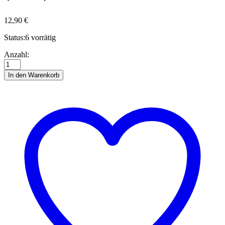
12,90
€
Status:
6 vorrätig
Quilling-
Anzahl:
Modulwerkzeug
Herz
In den Warenkorb
(Halb)
Anzahl