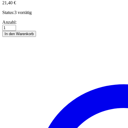
21,40
€
Status:
3 vorrätig
Paisley
Anzahl:
Eggs
Quilling
In den Warenkorb
Kit
green/yellow
Anzahl