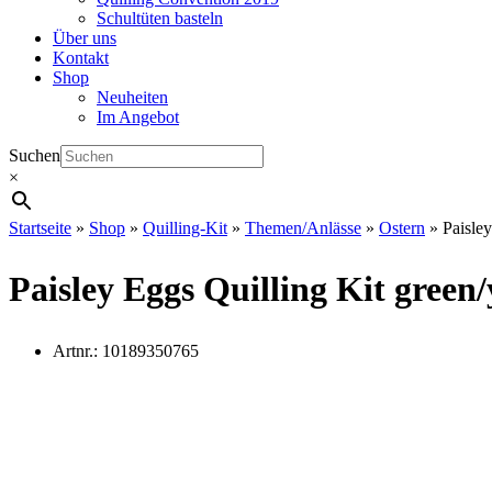
Schultüten basteln
Über uns
Kontakt
Shop
Neuheiten
Im Angebot
Suchen
×
Startseite
»
Shop
»
Quilling-Kit
»
Themen/Anlässe
»
Ostern
»
Paisle
Paisley Eggs Quilling Kit green/
Artnr.:
10189350765