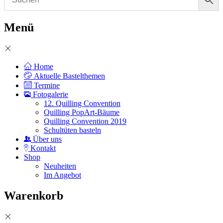
Menü
Home
Aktuelle Bastelthemen
Termine
Fotogalerie
12. Quilling Convention
Quilling PopArt-Bäume
Quilling Convention 2019
Schultüten basteln
Über uns
Kontakt
Shop
Neuheiten
Im Angebot
Warenkorb