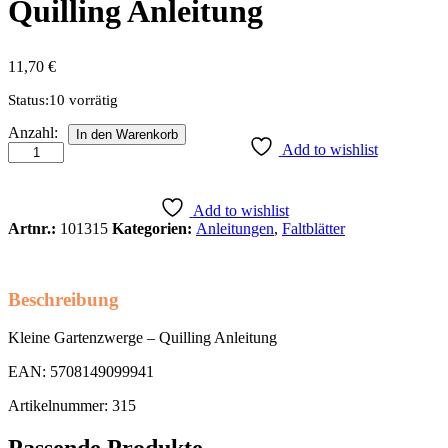
Quilling Anleitung
11,70
€
Status:
10 vorrätig
Kleine
Anzahl:
In den Warenkorb
Gartenzwerge
Add to wishlist
-
Quilling
Anleitung
Add to wishlist
Anzahl
Artnr.:
101315
Kategorien:
Anleitungen
,
Faltblätter
Beschreibung
Kleine Gartenzwerge – Quilling Anleitung
EAN: 5708149099941
Artikelnummer: 315